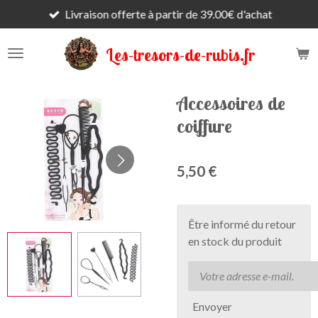
Livraison offerte à partir de 39.00€ d'achat
Passer
au
contenu
Les-tresors-de-rubis.fr
principal
Accessoires de
coiffure
5,50 €
Être informé du retour
en stock du produit
Envoyer