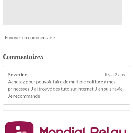
l
e
s
Envoyer un commentaire
Commentaires
Severine
il y a 2 ans
Achetez pour pouvoir faire de multiple coiffure à mes
princesses. J'ai trouvé des tuto sur internet. J'en suis ravie.
Je recommande