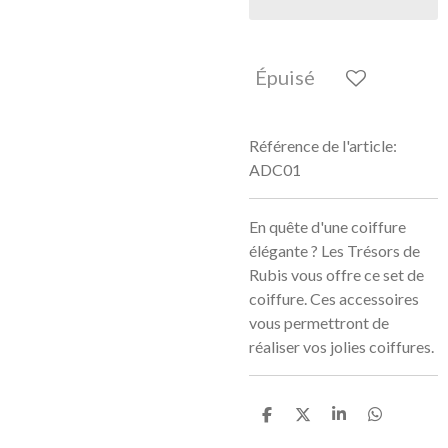
Épuisé
Référence de l'article:
ADC01
En quête d'une coiffure
élégante ? Les Trésors de
Rubis vous offre ce set de
coiffure. Ces accessoires
vous permettront de
réaliser vos jolies coiffures.
P
P
P
P
a
a
a
a