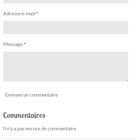
e
e
e
e
e
o
a
n
s
s
s
s
l
Adresse e-mail *
:
u
0
a
t
é
i
t
o
Message *
o
n
i
l
e
Envoyer un commentaire
Commentaires
Il n'y a pas encore de commentaire.